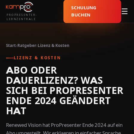
SCHULUNG
☰
BUCHEN
PROPRESENTER-
LERNZENTRALE
Start
›
Ratgeber
›
Lizenz & Kosten
LIZENZ & KOSTEN
ABO ODER
DAUERLIZENZ? WAS
SICH BEI PROPRESENTER
ENDE 2024 GEÄNDERT
HAT
Renewed Vision hat ProPresenter Ende 2024 auf ein
Abo umgestellt. Wir erklaeren in einfacher Sprache,