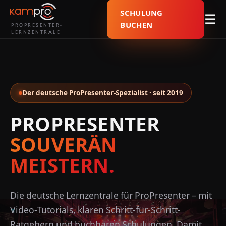
SCHULUNG
☰
BUCHEN
PROPRESENTER-
LERNZENTRALE
Der deutsche ProPresenter-Spezialist · seit 2019
PROPRESENTER
SOUVERÄN
MEISTERN.
Die deutsche Lernzentrale für ProPresenter – mit
Video-Tutorials, klaren Schritt-für-Schritt-
Ratgebern und buchbaren Schulungen. Damit