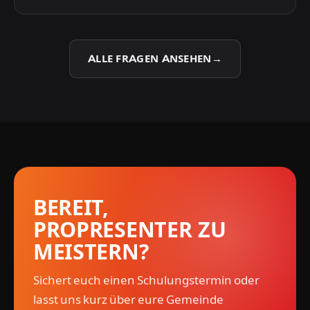
sonst fast nur auf Englisch.
Genau dafür ist das gemacht. Wir schulen so,
dass auch neue Ehrenamtliche schnell und
sicher mitarbeiten können – ohne dass alles an
ALLE FRAGEN ANSEHEN
→
einer Person hängt.
BEREIT,
PROPRESENTER ZU
MEISTERN?
Sichert euch einen Schulungstermin oder
lasst uns kurz über eure Gemeinde